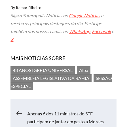
By
Itamar Ribeiro
Siga o Soteropolis Noticias no
Google Notícias
e
receba os principais destaques do dia. Participe
também dos nossos canais no
WhatsApp
,
Facebook
e
X
.
MAIS NOTÍCIAS SOBRE
48 ANOS IGREJA UNIVERSAL
Alba
ASSEMBLEIA LEGISLATIVA DA BAHIA
SESSÃO
ESPECIAL
Navegação
Apenas 6 dos 11 ministros do STF
participam de jantar em gesto a Moraes