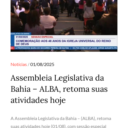
Posted
Notícias
01/08/2025
on
Assembleia Legislativa da
Bahia – ALBA, retoma suas
atividades hoje
A Assembleia Legislativa da Bahia – (ALBA), retoma
suas atividades hoje (01/08), com sessão especial