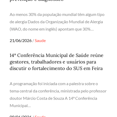
Ao menos 30% da população mundial têm algum tipo
de alergia Dados da Organização Mundial de Alergia
(WAO, do nome em inglês) apontam que 30%…
Posted
21/06/2026
Saude
on
14ª Conferência Municipal de Saúde reúne
gestores, trabalhadores e usuários para
discutir o fortalecimento do SUS em Feira
A programação foi iniciada com a palestra sobre o
tema central da conferência, ministrada pelo professor
doutor Márcio Costa de Souza A 14ª Conferência
Municipal…
Posted
09/06/2026
Saude