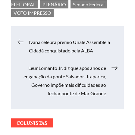
ELEITORAL
PLENÁRIO
Senado Federal
VOTO IMPRESSO
Navegação
Ivana celebra prêmio Unale Assembleia
Cidadã conquistado pela ALBA
de
Leur Lomanto Jr. diz que após anos de
Post
enganação da ponte Salvador–Itaparica,
Governo impõe mais dificuldades ao
fechar ponte de Mar Grande
COLUNISTAS