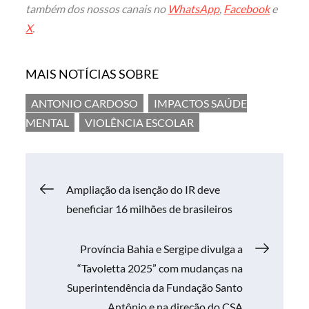
também dos nossos canais no
WhatsApp
,
Facebook
e
X
.
MAIS NOTÍCIAS SOBRE
ANTONIO CARDOSO
IMPACTOS SAÚDE
MENTAL
VIOLÊNCIA ESCOLAR
Navegação
Ampliação da isenção do IR deve
beneficiar 16 milhões de brasileiros
de
Província Bahia e Sergipe divulga a
Post
“Tavoletta 2025” com mudanças na
Superintendência da Fundação Santo
Antônio e na direção do CSA