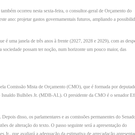
também ocorreu nesta sexta-feira, o consultor-geral de Orçamento do
te ano: projetar gastos governamentais futuros, ampliando a possibili
 é uma janela de três anos à frente (2027, 2028 e 2029), com as desp
e a sociedade possam ter noção, num horizonte um pouco maior, das
ela Comissão Mista de Orçamento (CMO), que é formada por deputad
tado Isnaldo Bulhões Jr. (MDB-AL). O presidente da CMO é o senador Ef
. Depois disso, os parlamentares e as comissões permanentes do Senado
es de alteração do texto. O passo seguinte será a apresentação do
ões Jr., que avaliará a adequação da estimativa de arrecadação apresenta