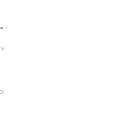
ar e
 e
DO)