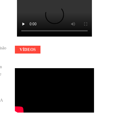
isão
VÍDEOS
em
e
OA