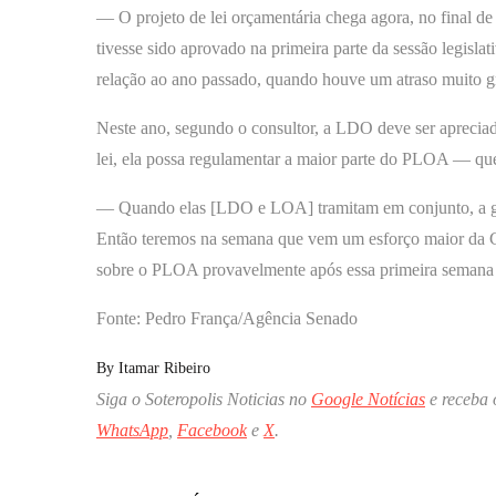
— O projeto de lei orçamentária chega agora, no final d
tivesse sido aprovado na primeira parte da sessão legisl
relação ao ano passado, quando houve um atraso muito 
Neste ano, segundo o consultor, a LDO deve ser aprecia
lei, ela possa regulamentar a maior parte do PLOA — que
— Quando elas [LDO e LOA] tramitam em conjunto, a gent
Então teremos na semana que vem um esforço maior da 
sobre o PLOA provavelmente após essa primeira semana
Fonte: Pedro França/Agência Senado
By
Itamar Ribeiro
Siga o Soteropolis Noticias no
Google Notícias
e receba 
WhatsApp
,
Facebook
e
X
.