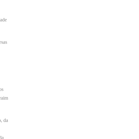
dade
esas
os
raim
, da
da