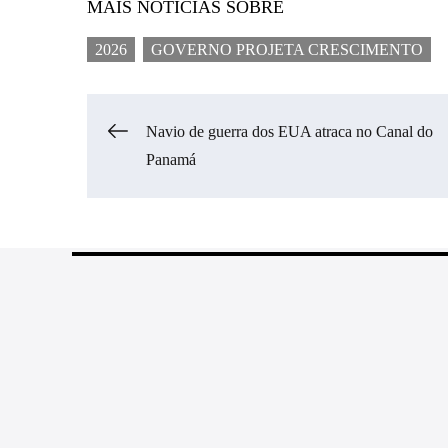
MAIS NOTÍCIAS SOBRE
2026
GOVERNO PROJETA CRESCIMENTO
Navegação
Navio de guerra dos EUA atraca no Canal do
Panamá
de
Post