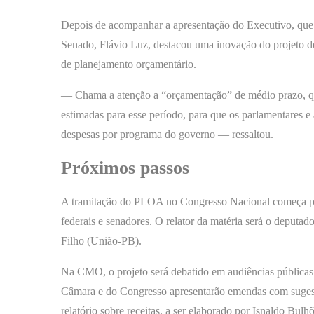
Depois de acompanhar a apresentação do Executivo, que 
Senado, Flávio Luz, destacou uma inovação do projeto des
de planejamento orçamentário.
— Chama a atenção a “orçamentação” de médio prazo, que
estimadas para esse período, para que os parlamentares 
despesas por programa do governo — ressaltou.
Próximos passos
A tramitação do PLOA no Congresso Nacional começa p
federais e senadores. O relator da matéria será o depu
Filho (União-PB).
Na CMO, o projeto será debatido em audiências públicas
Câmara e do Congresso apresentarão emendas com sugestõ
relatório sobre receitas, a ser elaborado por Isnaldo Bulh