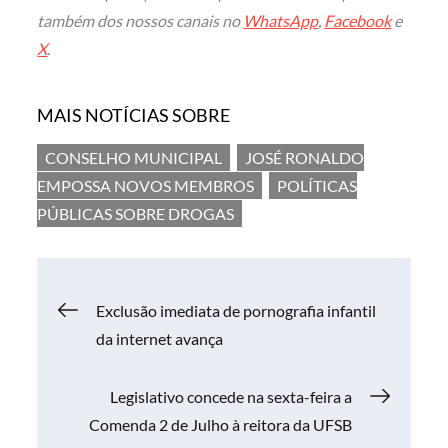
também dos nossos canais no
WhatsApp
,
Facebook
e
X
.
MAIS NOTÍCIAS SOBRE
CONSELHO MUNICIPAL
JOSÉ RONALDO
EMPOSSA NOVOS MEMBROS
POLÍTICAS
PÚBLICAS SOBRE DROGAS
Navegação
Exclusão imediata de pornografia infantil
da internet avança
de
Legislativo concede na sexta-feira a
Post
Comenda 2 de Julho à reitora da UFSB