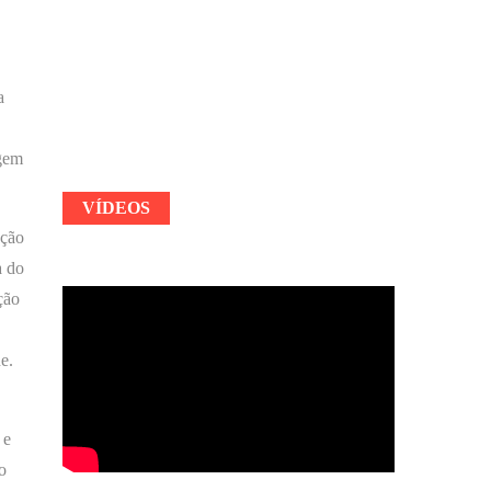
a
agem
VÍDEOS
ação
a do
ção
e.
 e
o