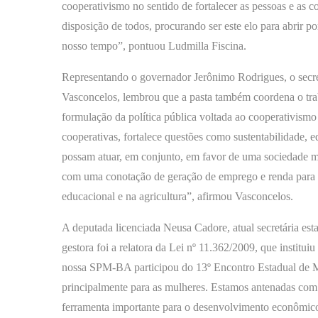
cooperativismo no sentido de fortalecer as pessoas e as
disposição de todos, procurando ser este elo para abrir p
nosso tempo”, pontuou Ludmilla Fiscina.
Representando o governador Jerônimo Rodrigues, o secre
Vasconcelos, lembrou que a pasta também coordena o tr
formulação da política pública voltada ao cooperativismo
cooperativas, fortalece questões como sustentabilidade, 
possam atuar, em conjunto, em favor de uma sociedade m
com uma conotação de geração de emprego e renda para as 
educacional e na agricultura”, afirmou Vasconcelos.
A deputada licenciada Neusa Cadore, atual secretária est
gestora foi a relatora da Lei nº 11.362/2009, que institu
nossa SPM-BA participou do 13º Encontro Estadual de Mu
principalmente para as mulheres. Estamos antenadas co
ferramenta importante para o desenvolvimento econômico