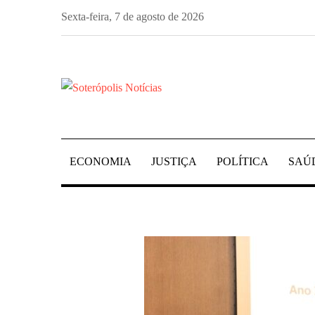
Skip
Sexta-feira, 7 de agosto de 2026
to
content
PORTAL DE NOTÍCIAS DE SALVADOR E 
SOTERÓPOLIS NO
ECONOMIA
JUSTIÇA
POLÍTICA
SAÚ