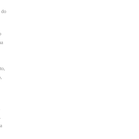
s do
o
na
to,
,
a
,
ma