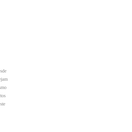
esde
sejam
ismo
tos
ste