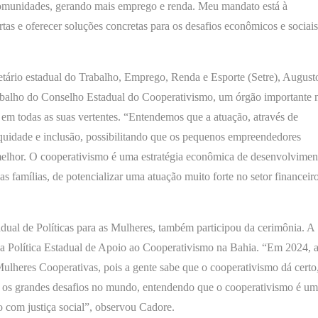
 comunidades, gerando mais emprego e renda. Meu mandato está à
ortas e oferecer soluções concretas para os desafios econômicos e sociai
tário estadual do Trabalho, Emprego, Renda e Esporte (Setre), August
abalho do Conselho Estadual do Cooperativismo, um órgão importante 
 em todas as suas vertentes. “Entendemos que a atuação, através de
equidade e inclusão, possibilitando que os pequenos empreendedores
elhor. O cooperativismo é uma estratégia econômica de desenvolvimen
famílias, de potencializar uma atuação muito forte no setor financeiro
adual de Políticas para as Mulheres, também participou da cerimônia. A
iu a Política Estadual de Apoio ao Cooperativismo na Bahia. “Em 2024, 
lheres Cooperativas, pois a gente sabe que o cooperativismo dá certo
m os grandes desafios no mundo, entendendo que o cooperativismo é u
 com justiça social”, observou Cadore.