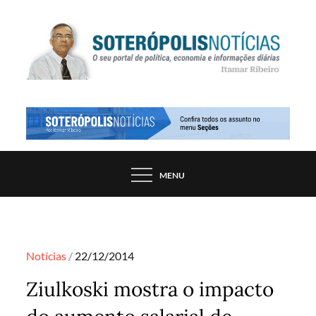
Skip
to
content
PORTAL DE NOTÍCIAS DE SALVADOR E
SOTERÓPOLIS NOTÍCIAS
REGIÃO, POR ITAMAR RIBEIRO
MENU
Posted
Notícias
22/12/2014
on
Ziulkoski mostra o impacto