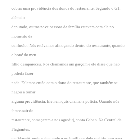
cobrar uma providência dos donos do restaurante. Segundo o G1,
além do
deputado, outras nove pessoas da família estavam com ele no
momento da
confusão. |Nós estávamos almoçando dentro do restaurante, quando
o boné do meu
filho desapareceu. Nós chamamos um garçom e ele disse que não
poderia fazer
nada. Falamos então com o dono do restaurante, que também se
negou a tomar
alguma providência. Ele nem quis chamar a polícia. Quando nós
íamos sair do
restaurante, começaram a nos agredir|, conta Gaban. Na Central de
Flagrantes,
em Maceió, onde o deputado e os familiares dele se dirigiram para