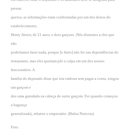
prestar
queixa, as informações eram confrontadas por um dos donos do
estabelecimento,
Henry Júnior, de 21 anos, e dois garçons. |Nós dissemos a eles que
não
poderíamos fazer nada, porque [o furto] não foi nas dependências do
restaurante, mas eles queriam pôr a culpa em um dos nossos
funcionários. A
família do deputado disse que iria embora sem pagar a conta, xingou
um garçom e
deu uma garrafada na cabeça de outro garçom. Foi quando começou
a bagunça
generalizada|, rebateu o empresário. (Bahia Noticias)
Foto: