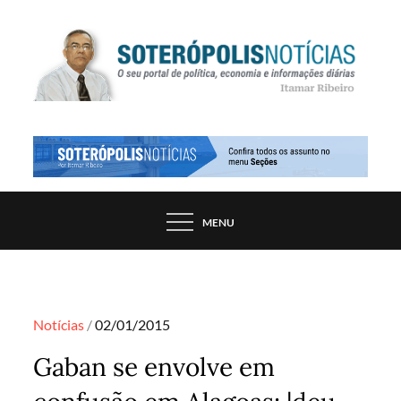
Skip
to
content
PORTAL DE NOTÍCIAS DE SALVADOR E
SOTERÓPOLIS NOTÍCIAS
REGIÃO, POR ITAMAR RIBEIRO
MENU
Posted
Notícias
02/01/2015
on
Gaban se envolve em