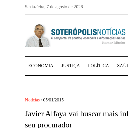
Skip
Sexta-feira, 7 de agosto de 2026
to
content
PORTAL DE NOTÍCIAS DE SALVADOR E 
SOTERÓPOLIS NO
ECONOMIA
JUSTIÇA
POLÍTICA
SAÚ
Posted
Notícias
05/01/2015
on
Javier Alfaya vai buscar mais in
seu procurador