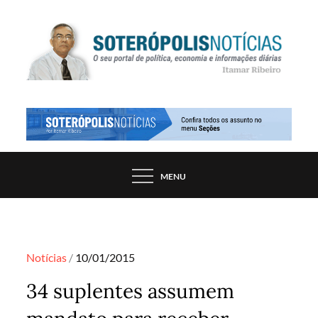
Skip
to
content
PORTAL DE NOTÍCIAS DE SALVADOR E
SOTERÓPOLIS NOTÍCIAS
REGIÃO, POR ITAMAR RIBEIRO
MENU
Posted
Notícias
10/01/2015
on
34 suplentes assumem