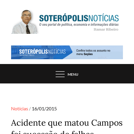
Skip
to
content
PORTAL DE NOTÍCIAS DE SALVADOR E
SOTERÓPOLIS NOTÍCIAS
REGIÃO, POR ITAMAR RIBEIRO
MENU
Posted
Notícias
16/01/2015
on
Acidente que matou Campos