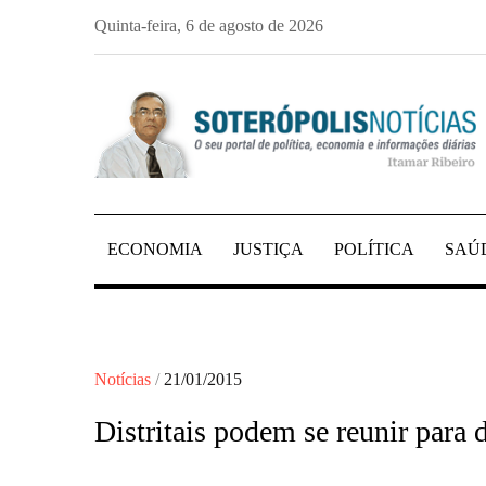
Skip
Quinta-feira, 6 de agosto de 2026
to
content
PORTAL DE NOTÍCIAS DE SALVADOR E 
SOTERÓPOLIS NO
ECONOMIA
JUSTIÇA
POLÍTICA
SAÚ
Posted
Notícias
21/01/2015
on
Distritais podem se reunir para d