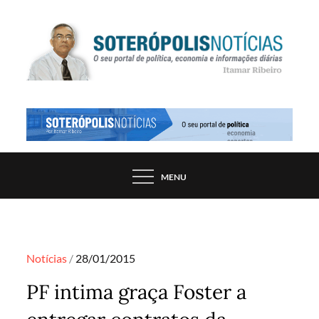
Skip
to
content
PORTAL DE NOTÍCIAS DE SALVADOR E
SOTERÓPOLIS NOTÍCIAS
REGIÃO, POR ITAMAR RIBEIRO
MENU
Posted
Notícias
28/01/2015
on
PF intima graça Foster a