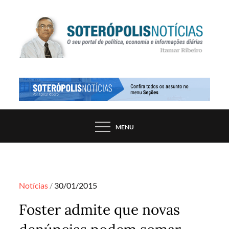
Skip
to
content
PORTAL DE NOTÍCIAS DE SALVADOR E
SOTERÓPOLIS NOTÍCIAS
REGIÃO, POR ITAMAR RIBEIRO
MENU
Posted
Notícias
30/01/2015
on
Foster admite que novas