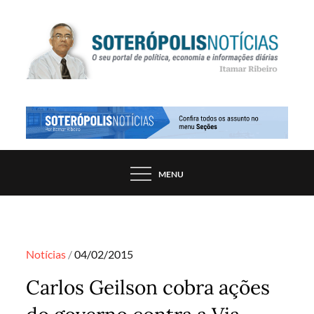
Skip
to
content
PORTAL DE NOTÍCIAS DE SALVADOR E
SOTERÓPOLIS NOTÍCIAS
REGIÃO, POR ITAMAR RIBEIRO
MENU
Posted
Notícias
04/02/2015
on
Carlos Geilson cobra ações