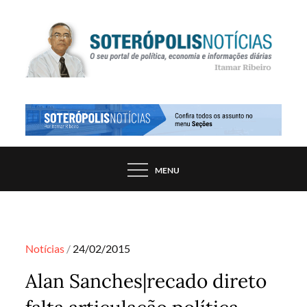
Skip
to
content
PORTAL DE NOTÍCIAS DE SALVADOR E
SOTERÓPOLIS NOTÍCIAS
REGIÃO, POR ITAMAR RIBEIRO
MENU
Posted
Notícias
24/02/2015
on
Alan Sanches|recado direto