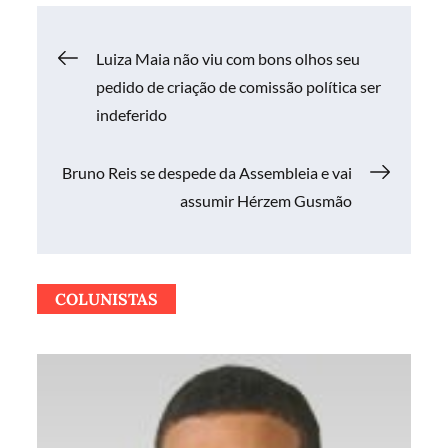
Navegação
Luiza Maia não viu com bons olhos seu
pedido de criação de comissão política ser
de
indeferido
Post
Bruno Reis se despede da Assembleia e vai
assumir Hérzem Gusmão
COLUNISTAS