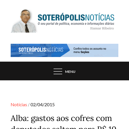
Skip
to
content
PORTAL DE NOTÍCIAS DE SALVADOR E
SOTERÓPOLIS NOTÍCIAS
REGIÃO, POR ITAMAR RIBEIRO
MENU
Posted
Notícias
02/04/2015
on
Alba: gastos aos cofres com