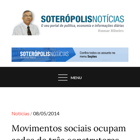
Skip
to
content
PORTAL DE NOTÍCIAS DE SALVADOR E
SOTERÓPOLIS NOTÍCIAS
REGIÃO, POR ITAMAR RIBEIRO
MENU
Posted
Notícias
08/05/2014
on
Movimentos sociais ocupam