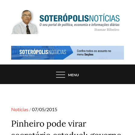
Skip
to
content
PORTAL DE NOTÍCIAS DE SALVADOR E
SOTERÓPOLIS NOTÍCIAS
REGIÃO, POR ITAMAR RIBEIRO
MENU
Posted
Notícias
07/05/2015
on
Pinheiro pode virar