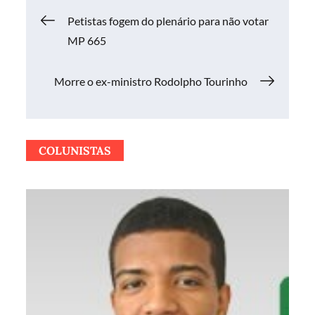
Navegação
Petistas fogem do plenário para não votar
MP 665
de
Morre o ex-ministro Rodolpho Tourinho
Post
COLUNISTAS