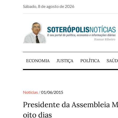
Skip
Sábado, 8 de agosto de 2026
to
content
PORTAL DE NOTÍCIAS DE SALVADOR E RE
SOTERÓPOLIS NO
ECONOMIA
JUSTIÇA
POLÍTICA
SAÚD
Posted
Notícias
01/06/2015
on
Presidente da Assembleia M
oito dias