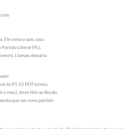
rcelo
eu. Ele contou que, caso
 Partido Liberal (PL).
overno. [Jamais deixaria
ábado
onal do PT. [O PDT tomou
 o meu], disse Nilo ao Bocão
 ainda que seu novo partido