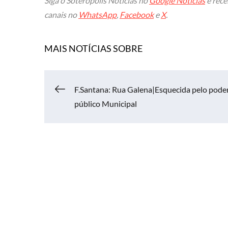
Siga o Soteropolis Noticias no
Google Notícias
e rece
canais no
WhatsApp
,
Facebook
e
X
.
MAIS NOTÍCIAS SOBRE
Navegação
F.Santana: Rua Galena|Esquecida pelo pode
público Municipal
de
Post