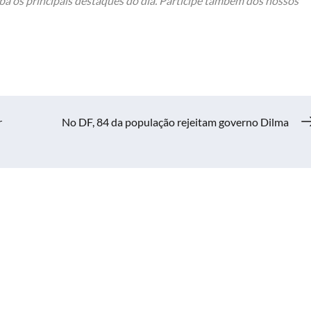
ba os principais destaques do dia. Participe também dos nossos
r
No DF, 84 da população rejeitam governo Dilma