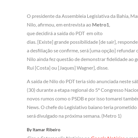
O presidente da Assembleia Legislativa da Bahia, Ma
Nilo, afirmou, em entrevista ao
Metro1
,
que decidirá a saída do PDT em oito
dias. [Existe] grande possibilidade [de sair], respond
a desfiliação se confirme, será [uma opção] refundar o
Nilo ainda fez questão de demonstrar fidelidade ao g
Rui [Costa] ou [Jaques] Wagner], disse.
A saída de Nilo do PDT teria sido anunciada neste s
(30) durante a etapa regional do 5º Congresso Naci
novos rumos como o PSDB e por isso tomarei também
News. O chefe do Legislativo baiano teria prometido
será divulgado na próxima semana. (Metro 1)
By
Itamar Ribeiro