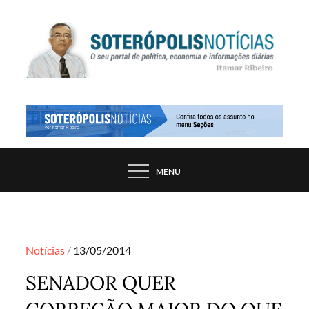
Skip
to
content
PORTAL DE NOTÍCIAS DE SALVADOR E
SOTERÓPOLIS NOTÍCIAS
REGIÃO, POR ITAMAR RIBEIRO
MENU
Posted
Notícias
13/05/2014
on
SENADOR QUER