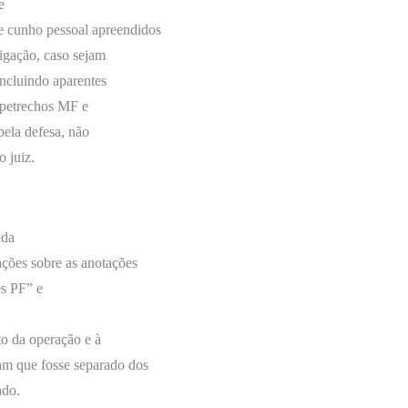
e
de cunho pessoal apreendidos
igação, caso sejam
incluindo aparentes
 apetrechos MF e
pela defesa, não
 juiz.
 da
ações sobre as anotações
es PF” e
to da operação e à
am que fosse separado dos
ado.