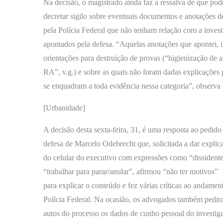
Na decisão, o magistrado ainda faz a ressalva de que pod
decretar sigilo sobre eventuais documentos e anotações 
pela Polícia Federal que não tenham relação com a invest
apontados pela defesa. “Aquelas anotações que apontei, 
orientações para destruição de provas (“higienização de
RA”, v.g.) e sobre as quais não foram dadas explicações 
se enquadram a toda evidência nessa categoria”, observa o
[Urbanidade]
A decisão desta sexta-feira, 31, é uma resposta ao pedido
defesa de Marcelo Odebrecht que, solicitada a dar explic
do celular do executivo com expressões como “dissident
“trabalhar para parar/anular”, afirmou “não ter motivos”
para explicar o conteúdo e fez várias críticas ao andamen
Polícia Federal. Na ocasião, os advogados também pedir
autos do processo os dados de cunho pessoal do investig