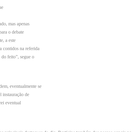
ue
tado, mas apenas
para o debate
e, a este
a contidos na referida
do feito”, segue o
odem, eventualmente se
l instauração de
rei eventual