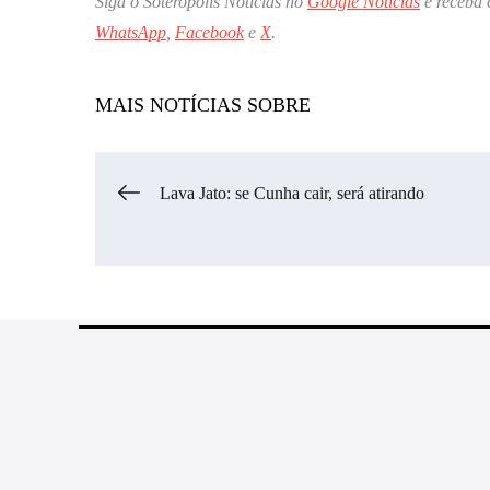
Siga o Soteropolis Noticias no
Google Notícias
e receba 
WhatsApp
,
Facebook
e
X
.
MAIS NOTÍCIAS SOBRE
Navegação
Lava Jato: se Cunha cair, será atirando
de
Post