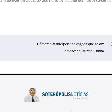
os principais destaques do dia. Participe também dos nossos canais no
Câmara vai interpelar advogada que se diz
ameaçada, afirma Cunha