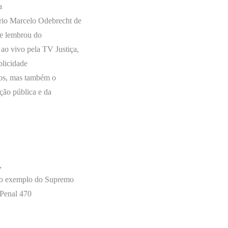
a
rio Marcelo Odebrecht de
 e lembrou do
ao vivo pela TV Justiça,
blicidade
dos, mas também o
ção pública e da
,
rio exemplo do Supremo
 Penal 470