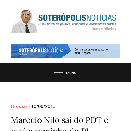
Skip
to
content
PORTAL DE NOTÍCIAS DE SALVADOR E
SOTERÓPOLIS NOTÍCIAS
REGIÃO, POR ITAMAR RIBEIRO
MENU
Posted
Notícias
10/08/2015
on
Marcelo Nilo sai do PDT e