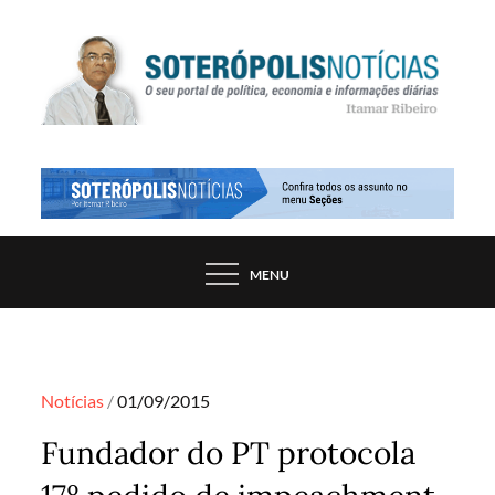
Skip
to
content
PORTAL DE NOTÍCIAS DE SALVADOR E
SOTERÓPOLIS NOTÍCIAS
REGIÃO, POR ITAMAR RIBEIRO
MENU
Posted
Notícias
01/09/2015
on
Fundador do PT protocola