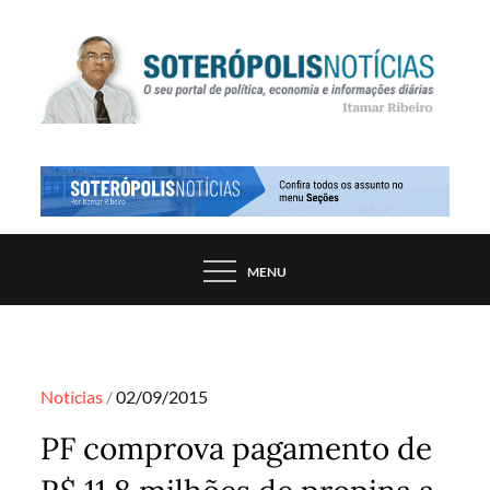
Skip
to
content
PORTAL DE NOTÍCIAS DE SALVADOR E
SOTERÓPOLIS NOTÍCIAS
REGIÃO, POR ITAMAR RIBEIRO
MENU
Posted
Notícias
02/09/2015
on
PF comprova pagamento de