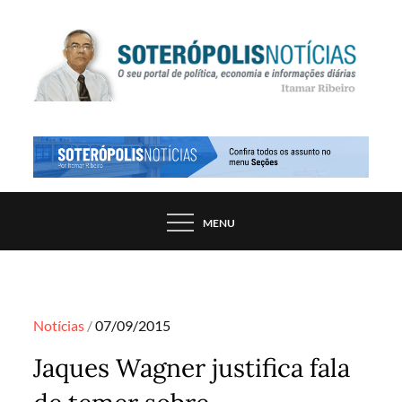
Skip
to
content
PORTAL DE NOTÍCIAS DE SALVADOR E
SOTERÓPOLIS NOTÍCIAS
REGIÃO, POR ITAMAR RIBEIRO
MENU
Posted
Notícias
07/09/2015
on
Jaques Wagner justifica fala