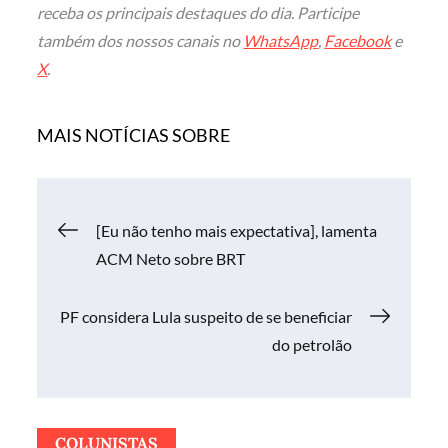
receba os principais destaques do dia. Participe
também dos nossos canais no
WhatsApp
,
Facebook
e
X
.
MAIS NOTÍCIAS SOBRE
Navegação
[Eu não tenho mais expectativa], lamenta
ACM Neto sobre BRT
de
PF considera Lula suspeito de se beneficiar
Post
do petrolão
COLUNISTAS