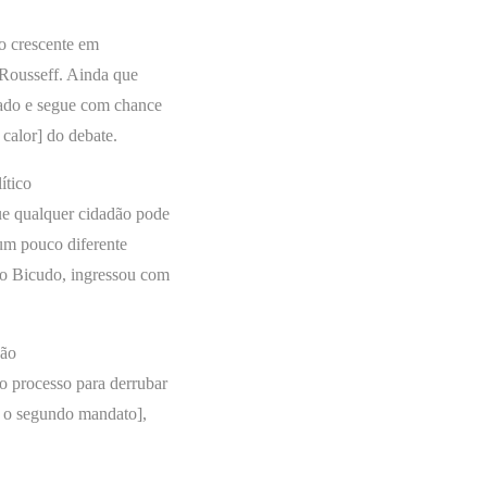
ão crescente em
Rousseff. Ainda que
cado e segue com chance
 calor] do debate.
ítico
ue qualquer cidadão pode
 um pouco diferente
io Bicudo, ingressou com
ção
o processo para derrubar
r o segundo mandato],