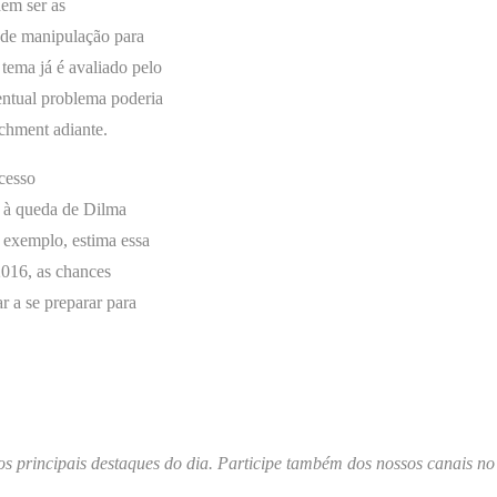
em ser as
o de manipulação para
tema já é avaliado pelo
ntual problema poderia
achment adiante.
cesso
r à queda de Dilma
 exemplo, estima essa
2016, as chances
r a se preparar para
os principais destaques do dia. Participe também dos nossos canais no