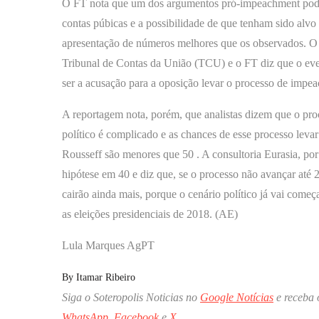
O FT nota que um dos argumentos pró-impeachment pod
contas púbicas e a possibilidade de que tenham sido alv
apresentação de números melhores que os observados. O 
Tribunal de Contas da União (TCU) e o FT diz que o eve
ser a acusação para a oposição levar o processo de impe
A reportagem nota, porém, que analistas dizem que o pro
político é complicado e as chances de esse processo leva
Rousseff são menores que 50 . A consultoria Eurasia, por
hipótese em 40 e diz que, se o processo não avançar até 
cairão ainda mais, porque o cenário político já vai começa
as eleições presidenciais de 2018. (AE)
Lula Marques AgPT
By
Itamar Ribeiro
Siga o Soteropolis Noticias no
Google Notícias
e receba 
WhatsApp
,
Facebook
e
X
.