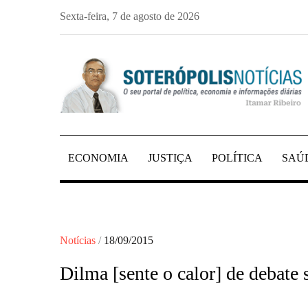
Skip
Sexta-feira, 7 de agosto de 2026
to
content
PORTAL DE NOTÍCIAS DE SALVADOR E 
SOTERÓPOLIS NO
ECONOMIA
JUSTIÇA
POLÍTICA
SAÚ
Posted
Notícias
18/09/2015
on
Dilma [sente o calor] de debate