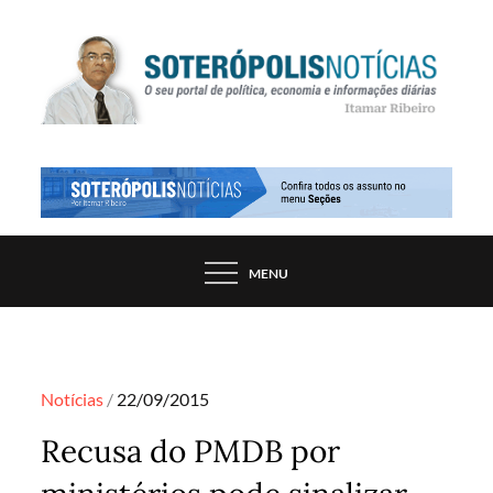
Skip
to
content
PORTAL DE NOTÍCIAS DE SALVADOR E
SOTERÓPOLIS NOTÍCIAS
REGIÃO, POR ITAMAR RIBEIRO
MENU
Posted
Notícias
22/09/2015
on
Recusa do PMDB por