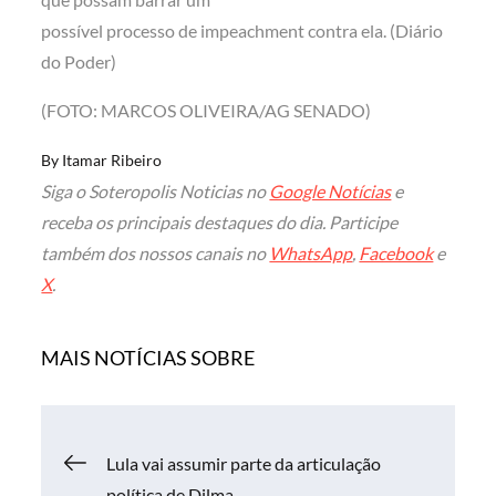
possível processo de impeachment contra ela. (Diário
do Poder)
(FOTO: MARCOS OLIVEIRA/AG SENADO)
By
Itamar Ribeiro
Siga o Soteropolis Noticias no
Google Notícias
e
receba os principais destaques do dia. Participe
também dos nossos canais no
WhatsApp
,
Facebook
e
X
.
MAIS NOTÍCIAS SOBRE
Navegação
Lula vai assumir parte da articulação
política de Dilma