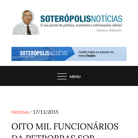
Skip
to
content
PORTAL DE NOTÍCIAS DE SALVADOR E
SOTERÓPOLIS NOTÍCIAS
REGIÃO, POR ITAMAR RIBEIRO
MENU
Posted
Notícias
17/11/2015
on
OITO MIL FUNCIONÁRIOS