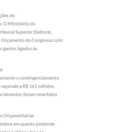
ições do
s. O Ministério do
ibunal Superior Eleitoral,
de Orçamento do Congresso com
s gastos ligados às
el
 somente o contingenciamento
 equivale a R$ 161 milhões.
o bimestre, foram revertidos
zes Orçamentárias
tabelece em quanto pretende
ntas públicas, fora os