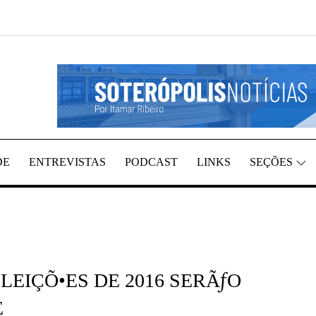
GIÃO, POR ITAMAR RIBEIRO
TÍCIAS
DE
ENTREVISTAS
PODCAST
LINKS
SEÇÕES
LEIÇÕ•ES DE 2016 SERÃƒO
E