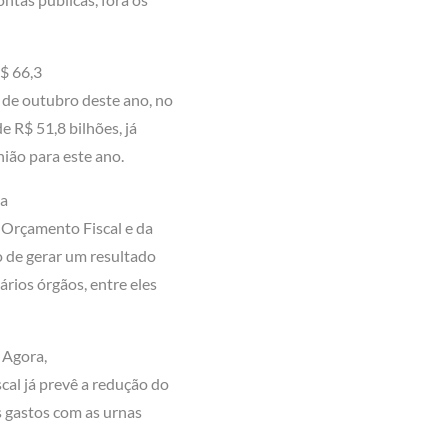
$ 66,3
m de outubro deste ano, no
e R$ 51,8 bilhões, já
ião para este ano.
 a
 Orçamento Fiscal e da
 de gerar um resultado
ários órgãos, entre eles
 Agora,
scal já prevê a redução do
s gastos com as urnas