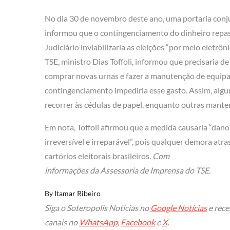
No dia 30 de novembro deste ano, uma portaria conj
informou que o contingenciamento do dinheiro rep
Judiciário inviabilizaria as eleições “por meio eletrôn
TSE, ministro Dias Toffoli, informou que precisaria d
comprar novas urnas e fazer a manutenção de equipa
contingenciamento impediria esse gasto. Assim, algu
recorrer às cédulas de papel, enquanto outras manter
Em nota, Toffoli afirmou que a medida causaria “dano
irreversível e irreparável”, pois qualquer demora atra
cartórios eleitorais brasileiros.
Com
informações da Assessoria de Imprensa do TSE.
By
Itamar Ribeiro
Siga o Soteropolis Noticias no
Google Notícias
e rece
canais no
WhatsApp
,
Facebook
e
X
.