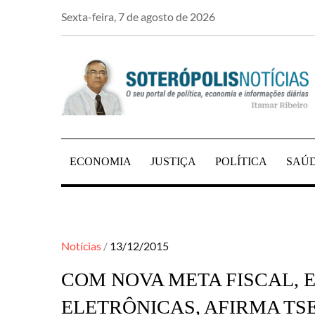
Skip
Sexta-feira, 7 de agosto de 2026
to
content
PORTAL DE NOTÍCIAS DE SALVADOR E RE
SOTERÓPOLIS NO
ECONOMIA
JUSTIÇA
POLÍTICA
SAÚ
Posted
Notícias
13/12/2015
on
COM NOVA META FISCAL, E
ELETRÔNICAS, AFIRMA TS