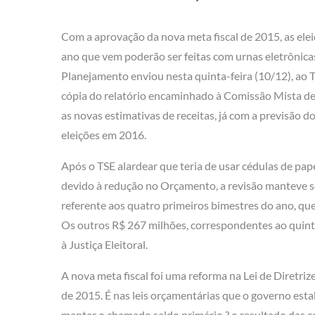
Com a aprovação da nova meta fiscal de 2015, as ele
ano que vem poderão ser feitas com urnas eletrônica
Planejamento enviou nesta quinta-feira (10/12), ao Tr
cópia do relatório encaminhado à Comissão Mista 
as novas estimativas de receitas, já com a previsão do
eleições em 2016.
Após o TSE alardear que teria de usar cédulas de pap
devido à redução no Orçamento, a revisão manteve
referente aos quatro primeiros bimestres do ano, que
Os outros R$ 267 milhões, correspondentes ao quint
à Justiça Eleitoral.
A nova meta fiscal foi uma reforma na Lei de Diretri
de 2015. É nas leis orçamentárias que o governo es
manter o chamado saldo primário ? o resultado das co