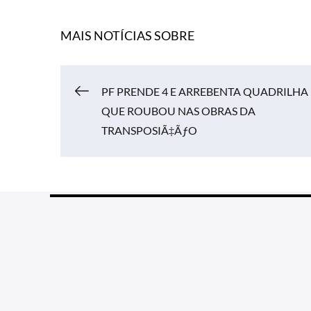
MAIS NOTÍCIAS SOBRE
PF PRENDE 4 E ARREBENTA QUADRILHA
Navegação
QUE ROUBOU NAS OBRAS DA
TRANSPOSIÃ‡ÃƒO
de
Post