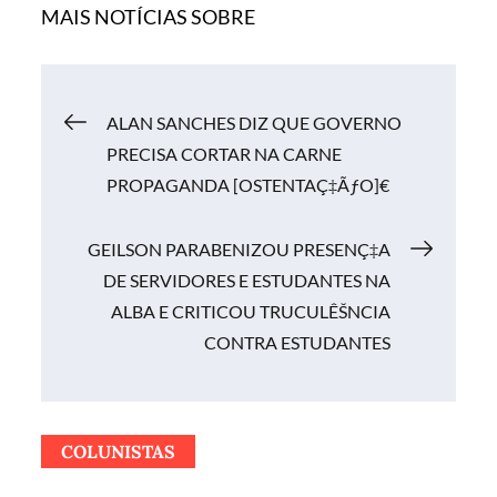
MAIS NOTÍCIAS SOBRE
Navegação
ALAN SANCHES DIZ QUE GOVERNO
PRECISA CORTAR NA CARNE
de
PROPAGANDA [OSTENTAÇ‡ÃƒO]€
Post
GEILSON PARABENIZOU PRESENÇ‡A
DE SERVIDORES E ESTUDANTES NA
ALBA E CRITICOU TRUCULÊŠNCIA
CONTRA ESTUDANTES
COLUNISTAS