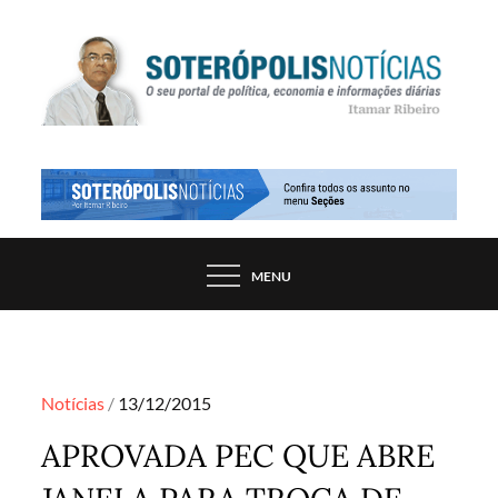
Skip
to
content
PORTAL DE NOTÍCIAS DE SALVADOR E
SOTERÓPOLIS NOTÍCIAS
REGIÃO, POR ITAMAR RIBEIRO
MENU
Posted
Notícias
13/12/2015
on
APROVADA PEC QUE ABRE