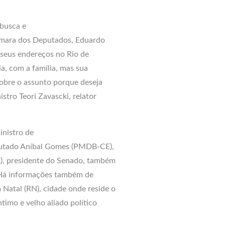
busca e
Câmara dos Deputados, Eduardo
 seus endereços no Rio de
a, com a família, mas sua
sobre o assunto porque deseja
stro Teori Zavascki, relator
nistro de
eputado Aníbal Gomes (PMDB-CE),
), presidente do Senado, também
. Há informações também de
atal (RN), cidade onde reside o
timo e velho aliado político