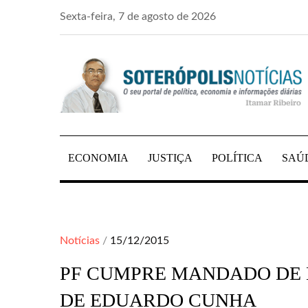
Skip
Sexta-feira, 7 de agosto de 2026
to
content
PORTAL DE NOTÍCIAS DE SALVADOR E R
SOTERÓPOLIS NO
ECONOMIA
JUSTIÇA
POLÍTICA
SAÚ
Posted
Notícias
15/12/2015
on
PF CUMPRE MANDADO DE B
DE EDUARDO CUNHA