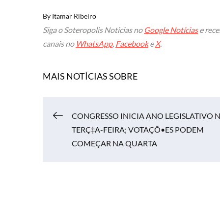
By
Itamar Ribeiro
Siga o Soteropolis Noticias no
Google Notícias
e rece
canais no
WhatsApp
,
Facebook
e
X
.
MAIS NOTÍCIAS SOBRE
Navegação
CONGRESSO INICIA ANO LEGISLATIVO 
TERÇ‡A-FEIRA; VOTAÇÕ•ES PODEM
de
COMEÇAR NA QUARTA
Post