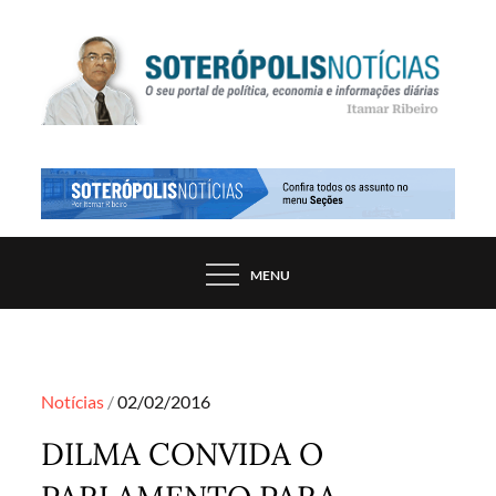
Skip
to
content
PORTAL DE NOTÍCIAS DE SALVADOR E
SOTERÓPOLIS NOTÍCIAS
REGIÃO, POR ITAMAR RIBEIRO
MENU
Posted
Notícias
02/02/2016
on
DILMA CONVIDA O