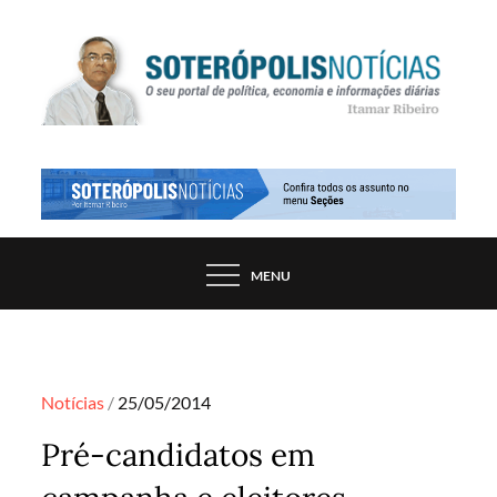
Skip
to
content
PORTAL DE NOTÍCIAS DE SALVADOR E
SOTERÓPOLIS NOTÍCIAS
REGIÃO, POR ITAMAR RIBEIRO
MENU
Posted
Notícias
25/05/2014
on
Pré-candidatos em