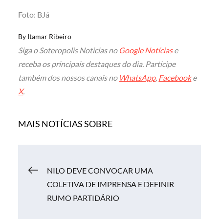
Foto: BJá
By
Itamar Ribeiro
Siga o Soteropolis Noticias no
Google Notícias
e
receba os principais destaques do dia. Participe
também dos nossos canais no
WhatsApp
,
Facebook
e
X
.
MAIS NOTÍCIAS SOBRE
Navegação
NILO DEVE CONVOCAR UMA
COLETIVA DE IMPRENSA E DEFINIR
de
RUMO PARTIDÁRIO