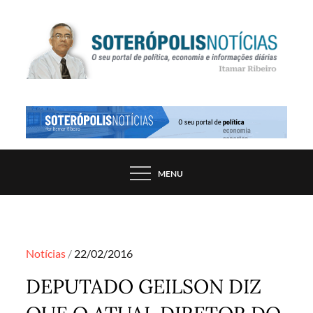
Skip
to
content
PORTAL DE NOTÍCIAS DE SALVADOR E
SOTERÓPOLIS NOTÍCIAS
REGIÃO, POR ITAMAR RIBEIRO
MENU
Posted
Notícias
22/02/2016
on
DEPUTADO GEILSON DIZ