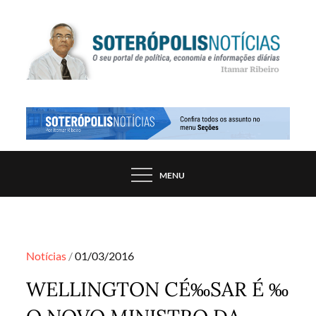
Skip
to
content
PORTAL DE NOTÍCIAS DE SALVADOR E
SOTERÓPOLIS NOTÍCIAS
REGIÃO, POR ITAMAR RIBEIRO
MENU
Posted
Notícias
01/03/2016
on
WELLINGTON CÉ‰SAR É ‰