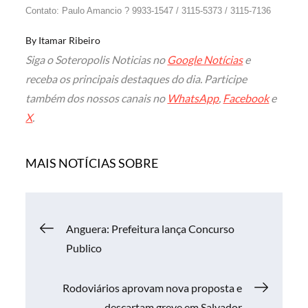
Contato: Paulo Amancio ? 9933-1547 / 3115-5373 / 3115-7136
By
Itamar Ribeiro
Siga o Soteropolis Noticias no
Google Notícias
e
receba os principais destaques do dia. Participe
também dos nossos canais no
WhatsApp
,
Facebook
e
X
.
MAIS NOTÍCIAS SOBRE
Navegação
Anguera: Prefeitura lança Concurso
Publico
de
Rodoviários aprovam nova proposta e
descartam greve em Salvador