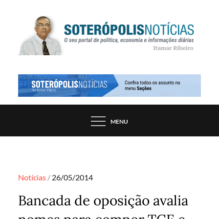
Skip
to
content
PORTAL DE NOTÍCIAS DE SALVADOR E
SOTERÓPOLIS NOTÍCIAS
REGIÃO, POR ITAMAR RIBEIRO
MENU
Posted
Notícias
26/05/2014
on
Bancada de oposição avalia