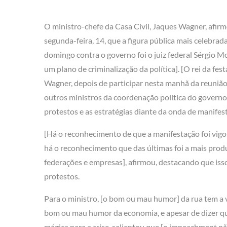
O ministro-chefe da Casa Civil, Jaques Wagner, afir
segunda-feira, 14, que a figura pública mais celebra
domingo contra o governo foi o juiz federal Sérgio M
um plano de criminalização da política]. [O rei da fest
Wagner, depois de participar nesta manhã da reunião
outros ministros da coordenação política do governo
protestos e as estratégias diante da onda de manifes
[Há o reconhecimento de que a manifestação foi vigo
há o reconhecimento que das últimas foi a mais pro
federações e empresas], afirmou, destacando que isso 
protestos.
Para o ministro, [o bom ou mau humor] da rua tem a 
bom ou mau humor da economia, e apesar de dizer q
mágica para a crise, salientou que [o impeachment n