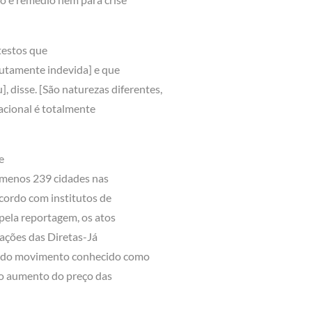
testos que
olutamente indevida] e que
 disse. [São naturezas diferentes,
acional é totalmente
e
o menos 239 cidades nas
acordo com institutos de
 pela reportagem, os atos
ações das Diretas-Já
 e do movimento conhecido como
lo aumento do preço das