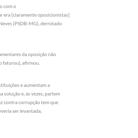
ão com o
ar era [claramente oposicionistas]
o Neves (PSDB-MG), derrotado
lamentares da oposição não
o faturou], afirmou.
stituições e aumentam a
 solução e, às vezes, partem
az contra corrupção tem que
everia ser levantada,