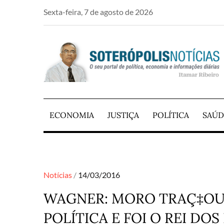
Skip
Sexta-feira, 7 de agosto de 2026
to
content
PORTAL DE NOTÍCIAS DE SALVADOR E RE
SOTERÓPOLIS NO
ECONOMIA
JUSTIÇA
POLÍTICA
SAÚD
Posted
Notícias
14/03/2016
on
WAGNER: MORO TRAÇ‡OU 
POLÍTICA E FOI O REI DO