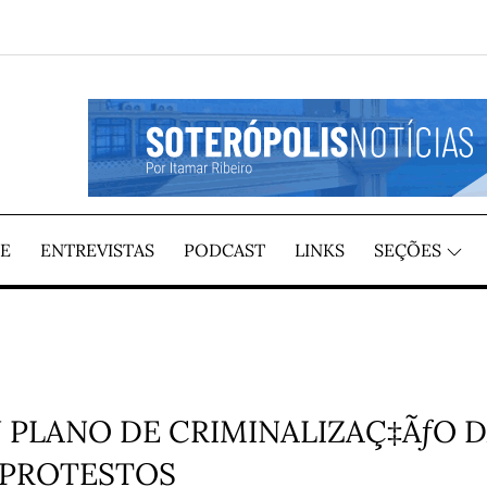
GIÃO, POR ITAMAR RIBEIRO
TÍCIAS
E
ENTREVISTAS
PODCAST
LINKS
SEÇÕES
PLANO DE CRIMINALIZAÇ‡ÃƒO 
S PROTESTOS