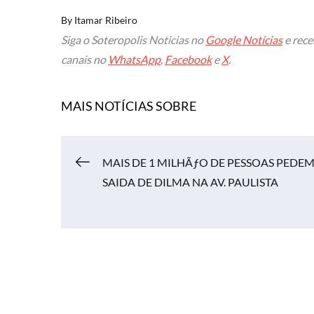
By
Itamar Ribeiro
Siga o Soteropolis Noticias no
Google Notícias
e rece
canais no
WhatsApp
,
Facebook
e
X
.
MAIS NOTÍCIAS SOBRE
Navegação
MAIS DE 1 MILHÃƒO DE PESSOAS PEDEM
SAIDA DE DILMA NA AV. PAULISTA
de
Post