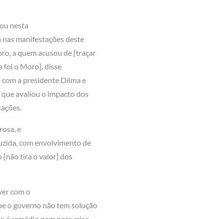
mou nesta
da nas manifestações deste
oro, a quem acusou de [traçar
a foi o Moro], disse
 com a presidente Dilma e
 que avaliou o impacto dos
tações.
rosa, e
duzida, com envolvimento de
[não tira o valor] dos
ver com o
ue o governo não tem solução
ão é remédio nem para crise