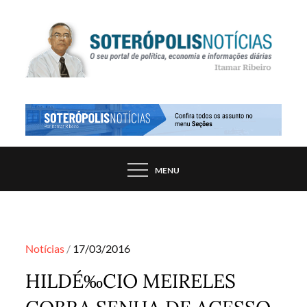
Skip
to
content
PORTAL DE NOTÍCIAS DE SALVADOR E
SOTERÓPOLIS NOTÍCIAS
REGIÃO, POR ITAMAR RIBEIRO
MENU
Posted
Notícias
17/03/2016
on
HILDÉ‰CIO MEIRELES