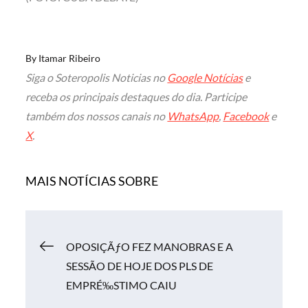
By
Itamar Ribeiro
Siga o Soteropolis Noticias no
Google Notícias
e
receba os principais destaques do dia. Participe
também dos nossos canais no
WhatsApp
,
Facebook
e
X
.
MAIS NOTÍCIAS SOBRE
Navegação
OPOSIÇÃƒO FEZ MANOBRAS E A
SESSÃO DE HOJE DOS PLS DE
de
EMPRÉ‰STIMO CAIU