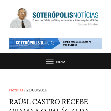
Skip
to
content
PORTAL DE NOTÍCIAS DE SALVADOR E
SOTERÓPOLIS NOTÍCIAS
REGIÃO, POR ITAMAR RIBEIRO
MENU
Posted
Notícias
21/03/2016
on
RAÚšL CASTRO RECEBE