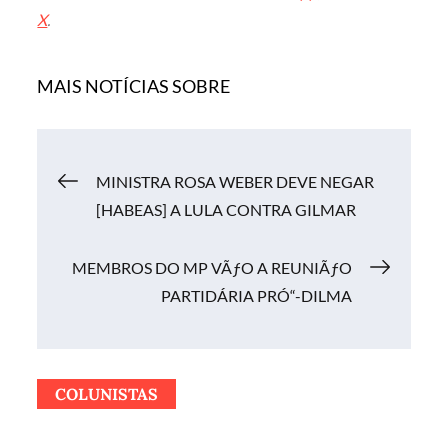
X
.
MAIS NOTÍCIAS SOBRE
Navegação
MINISTRA ROSA WEBER DEVE NEGAR
[HABEAS] A LULA CONTRA GILMAR
de
MEMBROS DO MP VÃƒO A REUNIÃƒO
Post
PARTIDÁRIA PRÓ“-DILMA
COLUNISTAS