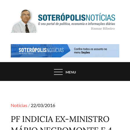
Skip
to
content
PORTAL DE NOTÍCIAS DE SALVADOR E
SOTERÓPOLIS NOTÍCIAS
REGIÃO, POR ITAMAR RIBEIRO
MENU
Posted
Notícias
22/03/2016
on
PF INDICIA EX-MINISTRO