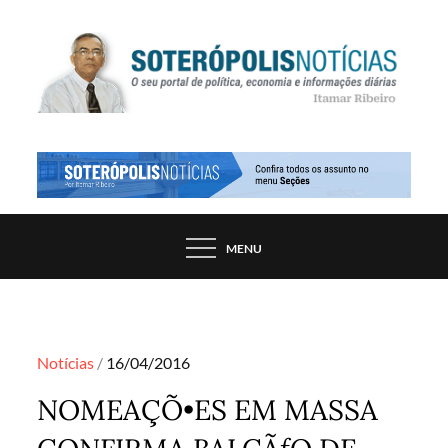
Skip
to
content
PORTAL DE NOTÍCIAS DE SALVADOR E
SOTERÓPOLIS NOTÍCIAS
REGIÃO, POR ITAMAR RIBEIRO
MENU
Posted
Notícias
16/04/2016
on
NOMEAÇÕ•ES EM MASSA