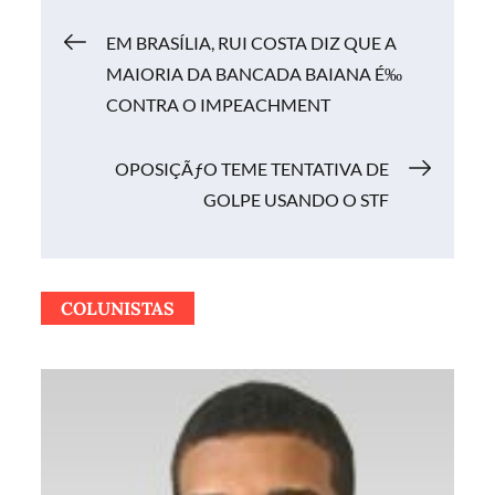
Navegação
EM BRASÍLIA, RUI COSTA DIZ QUE A
MAIORIA DA BANCADA BAIANA É‰
de
CONTRA O IMPEACHMENT
Post
OPOSIÇÃƒO TEME TENTATIVA DE
GOLPE USANDO O STF
COLUNISTAS