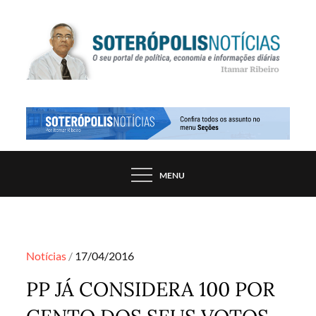
Skip
to
content
PORTAL DE NOTÍCIAS DE SALVADOR E
SOTERÓPOLIS NOTÍCIAS
REGIÃO, POR ITAMAR RIBEIRO
MENU
Posted
Notícias
17/04/2016
on
PP JÁ CONSIDERA 100 POR