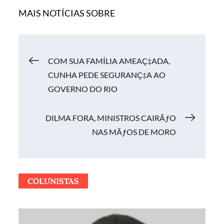
MAIS NOTÍCIAS SOBRE
Navegação
COM SUA FAMÍLIA AMEAÇ‡ADA,
CUNHA PEDE SEGURANÇ‡A AO
de
GOVERNO DO RIO
Post
DILMA FORA, MINISTROS CAIRÃƒO
NAS MÃƒOS DE MORO
COLUNISTAS