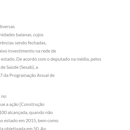
diversas
nidades baianas, cujos
rências sendo fechadas,
aixo investimento na rede de
o estado. De acordo com o deputado na média, pelos
de Saúde (Sesab), a
 7 da Programação Anual de
s no
que a ação [Construção
 100 alcançada, quando não
 no estado em 2015, bem como
ta objetivada em 50. Ao