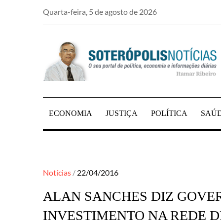
Skip
Quarta-feira, 5 de agosto de 2026
to
content
PORTAL DE NOTÍCIAS DE SALVADOR E RE
SOTERÓPOLIS NO
ECONOMIA
JUSTIÇA
POLÍTICA
SAÚ
Posted
Notícias
22/04/2016
on
ALAN SANCHES DIZ GOVER
INVESTIMENTO NA REDE D