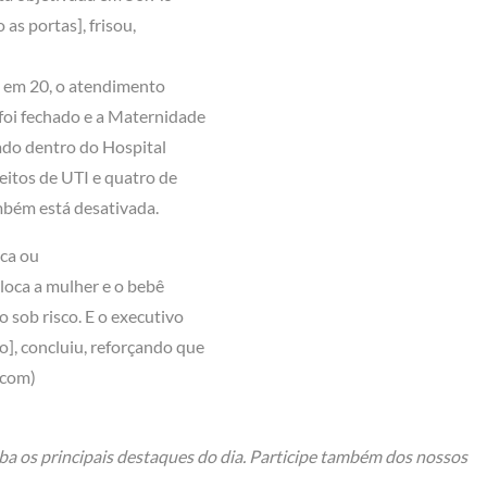
as portas], frisou,
s em 20, o atendimento
foi fechado e a Maternidade
cado dentro do Hospital
eitos de UTI e quatro de
mbém está desativada.
ica ou
oloca a mulher e o bebê
 sob risco. E o executivo
o], concluiu, reforçando que
scom)
ba os principais destaques do dia. Participe também dos nossos