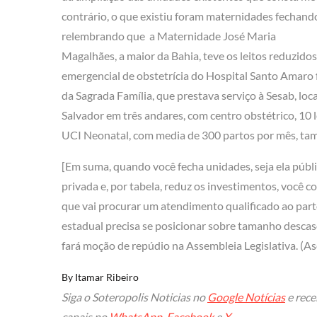
contrário, o que existiu foram maternidades fechando 
relembrando que a Maternidade José Maria
Magalhães, a maior da Bahia, teve os leitos reduzido
emergencial de obstetrícia do Hospital Santo Amaro 
da Sagrada Família, que prestava serviço à Sesab, lo
Salvador em três andares, com centro obstétrico, 10 l
UCI Neonatal, com media de 300 partos por mês, ta
[Em suma, quando você fecha unidades, seja ela públ
privada e, por tabela, reduz os investimentos, você c
que vai procurar um atendimento qualificado ao parto
estadual precisa se posicionar sobre tamanho descas
fará moção de repúdio na Assembleia Legislativa. (A
By
Itamar Ribeiro
Siga o Soteropolis Noticias no
Google Notícias
e rece
canais no
WhatsApp
,
Facebook
e
X
.