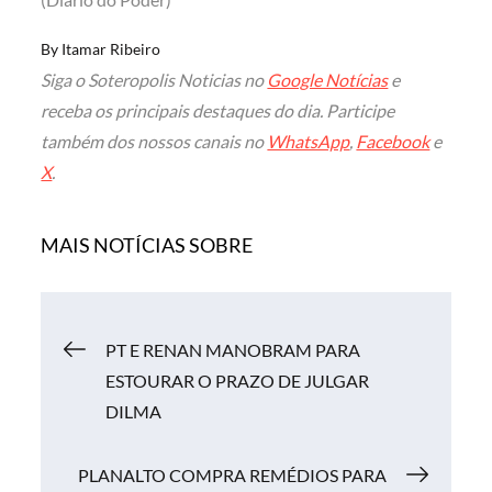
By
Itamar Ribeiro
Siga o Soteropolis Noticias no
Google Notícias
e
receba os principais destaques do dia. Participe
também dos nossos canais no
WhatsApp
,
Facebook
e
X
.
MAIS NOTÍCIAS SOBRE
Navegação
PT E RENAN MANOBRAM PARA
ESTOURAR O PRAZO DE JULGAR
de
DILMA
Post
PLANALTO COMPRA REMÉDIOS PARA