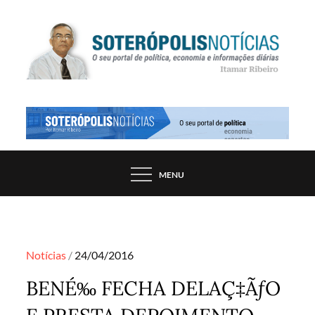
Skip
to
content
PORTAL DE NOTÍCIAS DE SALVADOR E
SOTERÓPOLIS NOTÍCIAS
REGIÃO, POR ITAMAR RIBEIRO
MENU
Posted
Notícias
24/04/2016
on
BENÉ‰ FECHA DELAÇ‡ÃƒO