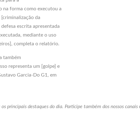
do na forma como executou a
de [criminalização da
a defesa escrita apresentada
executada, mediante o uso
ros], completa o relatório.
sia também
esso representa um [golpe] e
( Gustavo Garcia-Do G1, em
 os principais destaques do dia. Participe também dos nossos canais 