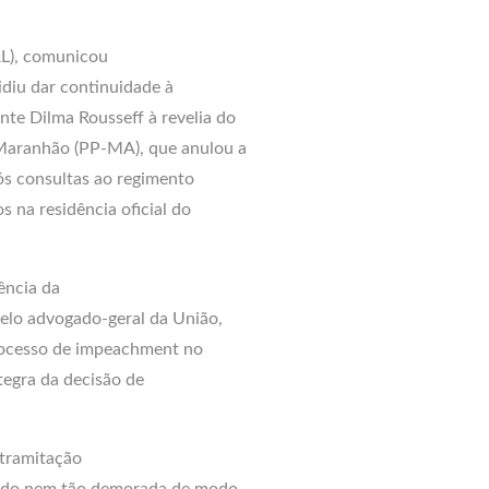
L), comunicou
idiu dar continuidade à
te Dilma Rousseff à revelia do
 Maranhão (PP-MA), que anulou a
pós consultas ao regimento
s na residência oficial do
ência da
pelo advogado-geral da União,
rocesso de impeachment no
ntegra da decisão de
 tramitação
sado nem tão demorada de modo