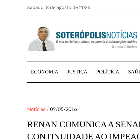
Skip
Sábado, 8 de agosto de 2026
to
content
PORTAL DE NOTÍCIAS DE SALVADOR E R
SOTERÓPOLIS NO
ECONOMIA
JUSTIÇA
POLÍTICA
SAÚ
Posted
Notícias
09/05/2016
on
RENAN COMUNICA A SENA
CONTINUIDADE AO IMPE