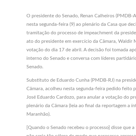
O presidente do Senado, Renan Calheiros (PMDB-A
nesta segunda-feira (9) ao plenário da Casa que dec
tramitação do processo de impeachment da presiden
ato do presidente em exercício da Câmara, Waldir
votação do dia 17 de abril. A decisão foi tomada a
interno do Senado e conversa com líderes partidário
Senado.
Substituto de Eduardo Cunha (PMDB-RJ) na presid
Câmara, acolheu nesta segunda-feira pedido feito 
José Eduardo Cardozo, para anular a votação do p
plenário da Câmara (leia ao final da reportagem a í
Maranhão).
[Quando o Senado recebeu o processo] disse que a
não seria tão célere de modo que parecesse apres