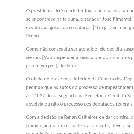
O presidente do Senado tentava dar a palavra ao o
se encontrava na tribuna, o senador José Pimentel 
devido aos gritos de senadores. [Não gritem, não gr
Renan.
Como não conseguiu ser atendido, ele decidiu susp
sessão. [Vou suspender a sessão por dois minutos p
gritem em paz], declarou.
O ofício do presidente interino da Câmara dos Dep
pedindo que os autos do processo de impeachment 
às 11h37 desta segunda, na Secretaria-Geral do Sen
devolvia ou não o processo aos deputados federais.
Com a decisão de Renan Calheiros de dar continuid
tramitação do processo de afastamento, deverá ser 
segunda-feira, no plenário do Senado, um resumo d