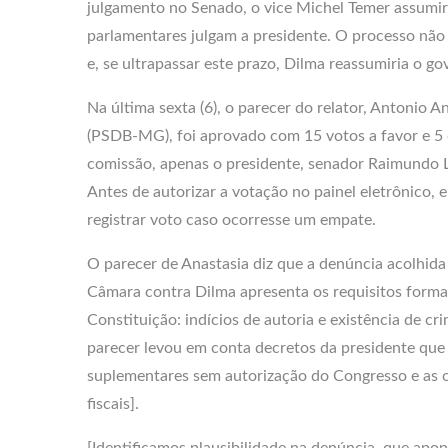
julgamento no Senado, o vice Michel Temer assumir
parlamentares julgam a presidente. O processo não
e, se ultrapassar este prazo, Dilma reassumiria o go
Na última sexta (6), o parecer do relator, Antonio A
(PSDB-MG), foi aprovado com 15 votos a favor e 5 
comissão, apenas o presidente, senador Raimundo 
Antes de autorizar a votação no painel eletrônico, e
registrar voto caso ocorresse um empate.
O parecer de Anastasia diz que a denúncia acolhida
Câmara contra Dilma apresenta os requisitos formais
Constituição: indícios de autoria e existência de cr
parecer levou em conta decretos da presidente que
suplementares sem autorização do Congresso e as
fiscais].
[Identificamos plausibilidade na denúncia, que apon