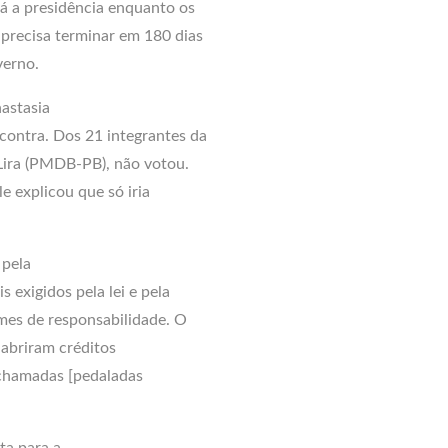
á a presidência enquanto os
 precisa terminar em 180 dias
verno.
nastasia
contra. Dos 21 integrantes da
Lira (PMDB-PB), não votou.
le explicou que só iria
 pela
 exigidos pela lei e pela
imes de responsabilidade. O
 abriram créditos
 chamadas [pedaladas
ta para a