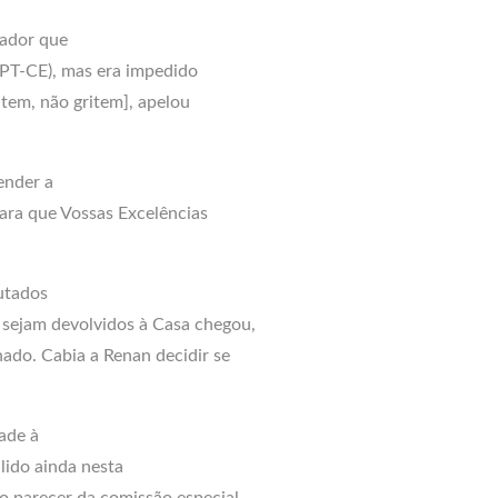
rador que
(PT-CE), mas era impedido
item, não gritem], apelou
ender a
ara que Vossas Excelências
utados
sejam devolvidos à Casa chegou,
ado. Cabia a Renan decidir se
ade à
lido ainda nesta
o parecer da comissão especial