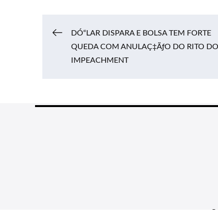
Navegação
DÓ“LAR DISPARA E BOLSA TEM FORTE
QUEDA COM ANULAÇ‡ÃƒO DO RITO D
IMPEACHMENT
de
Post
C