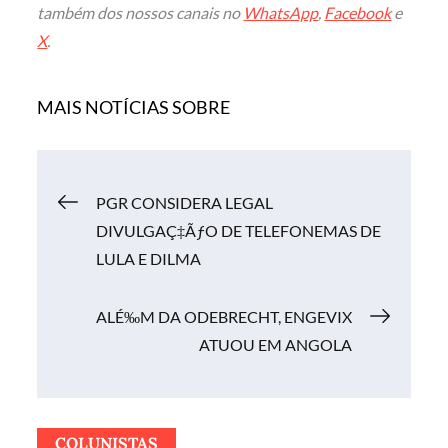
também dos nossos canais no
WhatsApp
,
Facebook
e
X
.
MAIS NOTÍCIAS SOBRE
Navegação
PGR CONSIDERA LEGAL
DIVULGAÇ‡ÃƒO DE TELEFONEMAS DE
de
LULA E DILMA
Post
ALÉ‰M DA ODEBRECHT, ENGEVIX
ATUOU EM ANGOLA
COLUNISTAS