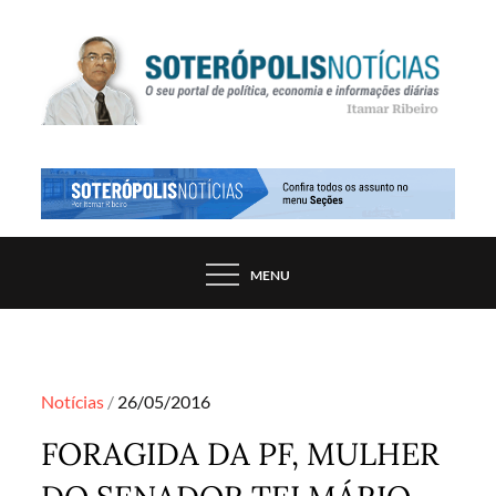
Skip
to
content
PORTAL DE NOTÍCIAS DE SALVADOR E
SOTERÓPOLIS NOTÍCIAS
REGIÃO, POR ITAMAR RIBEIRO
MENU
Posted
Notícias
26/05/2016
on
FORAGIDA DA PF, MULHER