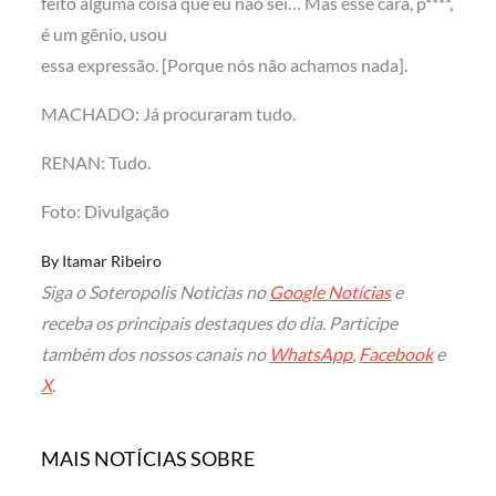
feito alguma coisa que eu não sei… Mas esse cara, p****,
é um gênio, usou
essa expressão. [Porque nós não achamos nada].
MACHADO: Já procuraram tudo.
RENAN: Tudo.
Foto: Divulgação
By
Itamar Ribeiro
Siga o Soteropolis Noticias no
Google Notícias
e
receba os principais destaques do dia. Participe
também dos nossos canais no
WhatsApp
,
Facebook
e
X
.
MAIS NOTÍCIAS SOBRE