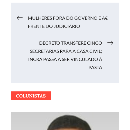
Navegação
MULHERES FORA DO GOVERNO E À€
FRENTE DO JUDICIÁRIO
de
DECRETO TRANSFERE CINCO
Post
SECRETARIAS PARA A CASA CIVIL;
INCRA PASSA A SER VINCULADO À
PASTA
COLUNISTAS