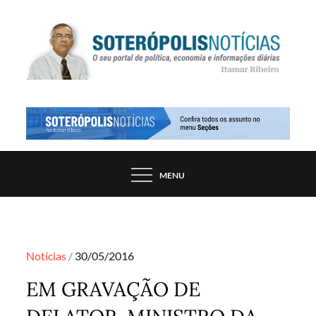
Skip
to
content
PORTAL DE NOTÍCIAS DE SALVADOR E
SOTERÓPOLIS NOTÍCIAS
REGIÃO, POR ITAMAR RIBEIRO
MENU
Posted
Notícias
30/05/2016
on
EM GRAVAÇÃO DE