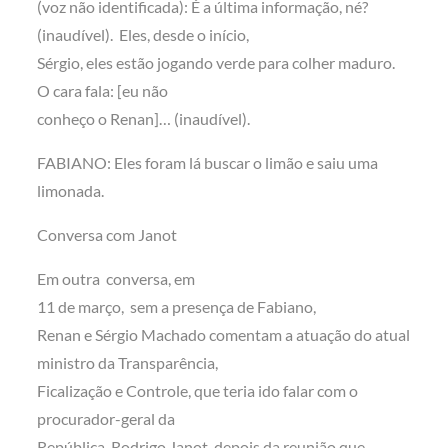
(voz não identificada): É a última informação, né?
(inaudível). Eles, desde o início,
Sérgio, eles estão jogando verde para colher maduro.
O cara fala: [eu não
conheço o Renan]… (inaudível).
FABIANO: Eles foram lá buscar o limão e saiu uma
limonada.
Conversa com Janot
Em outra conversa, em
11 de março, sem a presença de Fabiano,
Renan e Sérgio Machado comentam a atuação do atual
ministro da Transparência,
Ficalização e Controle, que teria ido falar com o
procurador-geral da
República, Rodrigo Janot, depois da reunião que